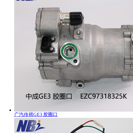
广汽传祺GE3 胶圈口