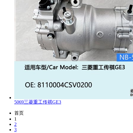
5069三菱重工传祺GE3
首页
1
2
3